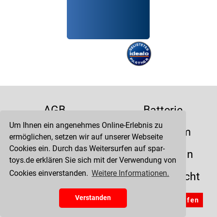
AGB
Batterie
Um Ihnen ein angenehmes Online-Erlebnis zu
Datenschutz
Impressum
ermöglichen, setzen wir auf unserer Webseite
Cookies ein. Durch das Weitersurfen auf spar-
Kontakt
Liefertermin
toys.de erklären Sie sich mit der Verwendung von
Cookies einverstanden.
Weitere Informationen.
Versandkosten
Widerrufsrecht
Zahlung
Verstanden