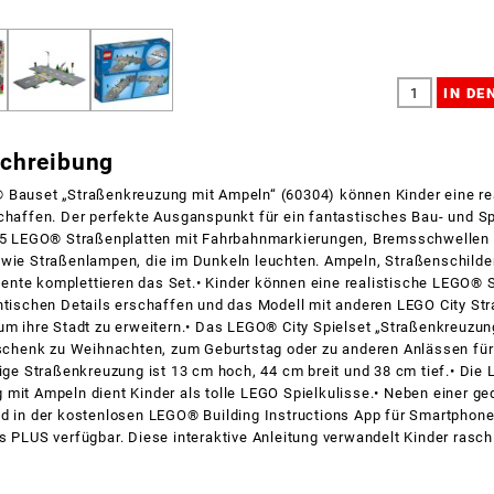
schreibung
 Bauset „Straßenkreuzung mit Ampeln“ (60304) können Kinder eine re
chaffen. Der perfekte Ausganspunkt für ein fantastisches Bau- und Spi
: 5 LEGO® Straßenplatten mit Fahrbahnmarkierungen, Bremsschwellen 
owie Straßenlampen, die im Dunkeln leuchten. Ampeln, Straßenschilde
nte komplettieren das Set.• Kinder können eine realistische LEGO®
ntischen Details erschaffen und das Modell mit anderen LEGO City Str
um ihre Stadt zu erweitern.• Das LEGO® City Spielset „Straßenkreuzu
eschenk zu Weihnachten, zum Geburtstag oder zu anderen Anlässen für
tige Straßenkreuzung ist 13 cm hoch, 44 cm breit und 38 cm tief.• Die
mit Ampeln dient Kinder als tolle LEGO Spielkulisse.• Neben einer ge
nd in der kostenlosen LEGO® Building Instructions App für Smartphon
s PLUS verfügbar. Diese interaktive Anleitung verwandelt Kinder rasch