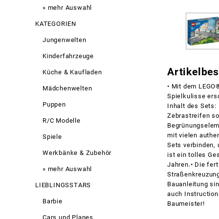
» mehr Auswahl
KATEGORIEN
Jungenwelten
Kinderfahrzeuge
Artikelbe
Küche & Kaufladen
• Mit dem LEGO®
Mädchenwelten
Spielkulisse ers
Puppen
Inhalt des Sets
Zebrastreifen s
R/C Modelle
Begrünungseleme
mit vielen authe
Spiele
Sets verbinden, 
Werkbänke & Zubehör
ist ein tolles G
Jahren.• Die fer
» mehr Auswahl
Straßenkreuzung 
Bauanleitung si
LIEBLINGSSTARS
auch Instruction
Barbie
Baumeister!
Cars und Planes