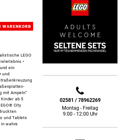
alistische LEGO
elerlebnis.•
und ein
r und
 Straßenkreuzung
aßenplatten-
ng mit Ampeln“
 Kinder ab 5
02581 / 78962269
 LEGO® City
Montag - Freitag
druckten
9:00 - 12:00 Uhr
es und Tablets
 in wahre