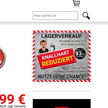
%
N
,99
€
MwSt. zzgl. Versand