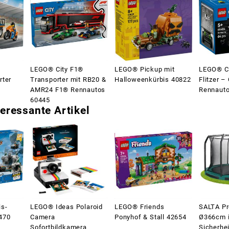
LEGO® City F1®
LEGO® Pickup mit
LEGO® Ci
rter
Transporter mit RB20 &
Halloweenkürbis 40822
Flitzer –
AMR24 F1® Rennautos
Rennauto
60445
eressante Artikel
is-
LEGO® Ideas Polaroid
LEGO® Friends
SALTA P
470
Camera
Ponyhof & Stall 42654
Ø366cm i
Sofortbildkamera
Sicherhe