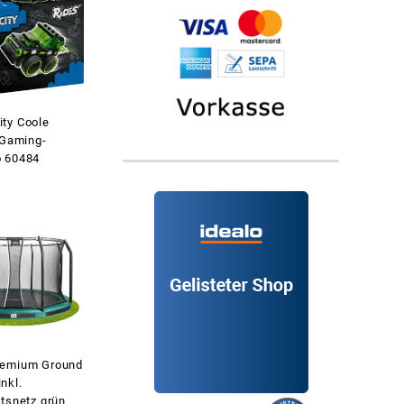
ty Coole
 Gaming-
 60484
remium Ground
nkl.
itsnetz grün