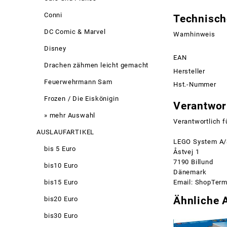
Conni
Technisch
DC Comic & Marvel
Warnhinweis
Disney
EAN
Drachen zähmen leicht gemacht
Hersteller
Feuerwehrmann Sam
Hst.-Nummer
Frozen / Die Eiskönigin
Verantwort
» mehr Auswahl
Verantwortlich f
AUSLAUFARTIKEL
LEGO System A
bis 5 Euro
Åstvej 1
7190 Billund
bis10 Euro
Dänemark
Email: ShopTer
bis15 Euro
Ähnliche A
bis20 Euro
bis30 Euro