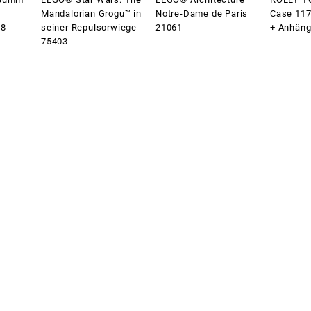
Mandalorian Grogu™ in
Notre-Dame de Paris
Case 117
18
seiner Repulsorwiege
21061
+ Anhäng
75403