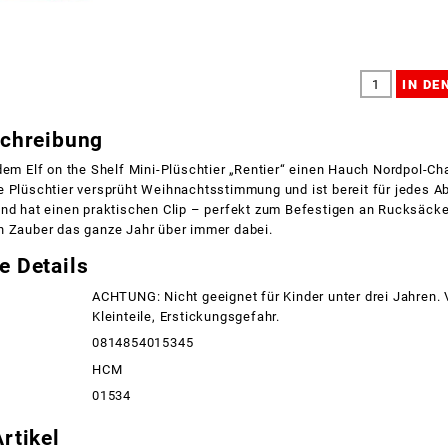
schreibung
dem Elf on the Shelf Mini-Plüschtier „Rentier“ einen Hauch Nordpol-Cha
 Plüschtier versprüht Weihnachtsstimmung und ist bereit für jedes Ab
und hat einen praktischen Clip – perfekt zum Befestigen an Rucksäck
n Zauber das ganze Jahr über immer dabei.
e Details
ACHTUNG: Nicht geeignet für Kinder unter drei Jahren.
Kleinteile, Erstickungsgefahr.
0814854015345
HCM
01534
rtikel