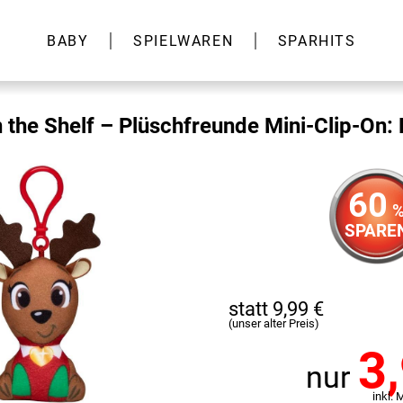
BABY
SPIELWAREN
SPARHITS
n the Shelf – Plüschfreunde Mini-Clip-On: 
60
SPARE
statt 9,99 €
(unser alter Preis)
3
nur
inkl. 