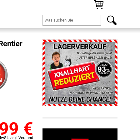
Rentier
%
N
,99
€
MwSt. zzgl. Versand