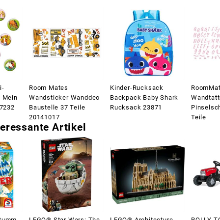
i-
Room Mates
Kinder-Rucksack
RoomMa
d Mein
Wandsticker Wanddeo
Backpack Baby Shark
Wandtatt
67232
Baustelle 37 Teile
Rucksack 23871
Pinselsch
20141017
Teile
eressante Artikel
 Bumm
LEGO® Star Wars: The
LEGO® Architecture
ROLLY TO