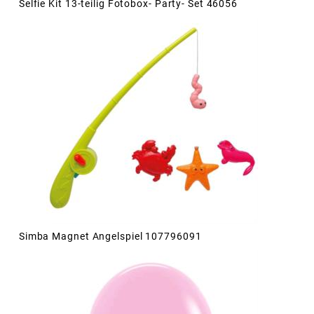
Selfie Kit 13-teilig Fotobox- Party- Set 46056
Simba Magnet Angelspiel 107796091