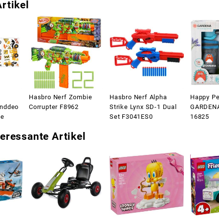
rtikel
Hasbro Nerf Zombie
Hasbro Nerf Alpha
Happy Pe
anddeo
Corrupter F8962
Strike Lynx SD-1 Dual
GARDENA
le
Set F3041ES0
16825
eressante Artikel