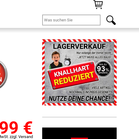
%
N
,99
€
MwSt. zzgl. Versand