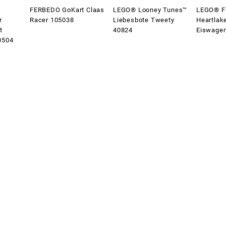
FERBEDO GoKart Claas
LEGO® Looney Tunes™
LEGO® F
r
Racer 105038
Liebesbote Tweety
Heartlake
t
40824
Eiswage
0504