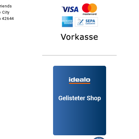
riends
 City
n 42644