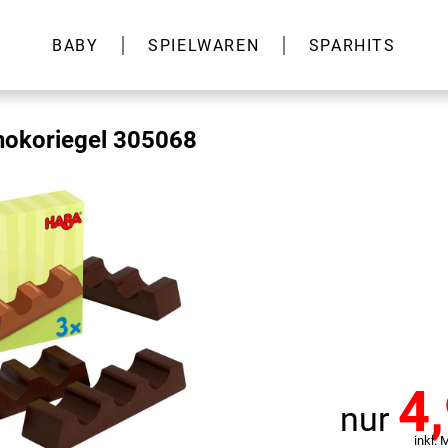
BABY
SPIELWAREN
SPARHITS
okoriegel 305068
4
nur
inkl. 