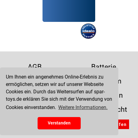
AGB
Batterie
Um Ihnen ein angenehmes Online-Erlebnis zu
Datenschutz
Impressum
ermöglichen, setzen wir auf unserer Webseite
Cookies ein. Durch das Weitersurfen auf spar-
Kontakt
Liefertermin
toys.de erklären Sie sich mit der Verwendung von
Cookies einverstanden.
Weitere Informationen.
Versandkosten
Widerrufsrecht
Zahlung
Verstanden