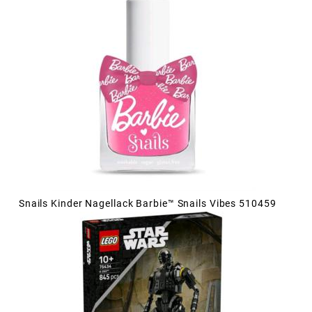
Snails Kinder Nagellack Barbie™ Snails Vibes 510459