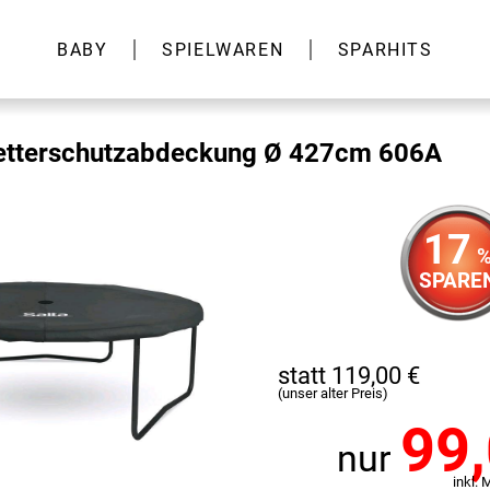
BABY
SPIELWAREN
SPARHITS
tterschutzabdeckung Ø 427cm 606A
17
SPARE
statt 119,00 €
(unser alter Preis)
99
nur
inkl. 