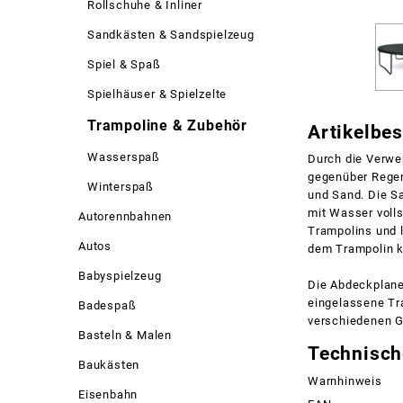
Rollschuhe & Inliner
Sandkästen & Sandspielzeug
Spiel & Spaß
Spielhäuser & Spielzelte
Trampoline & Zubehör
Artikelbe
Wasserspaß
Durch die Verwe
gegenüber Regen
Winterspaß
und Sand. Die Sa
mit Wasser volls
Autorennbahnen
Trampolins und 
Autos
dem Trampolin k
Babyspielzeug
Die Abdeckplane
eingelassene Tra
Badespaß
verschiedenen Gr
Basteln & Malen
Technisch
Baukästen
Warnhinweis
Eisenbahn