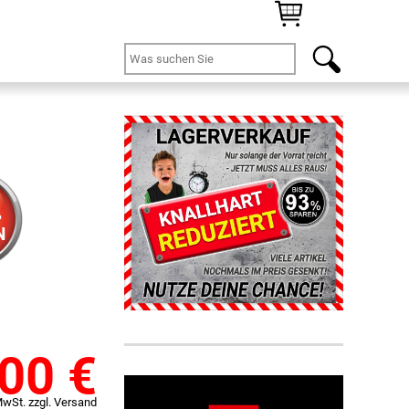
%
N
,00
€
MwSt. zzgl. Versand