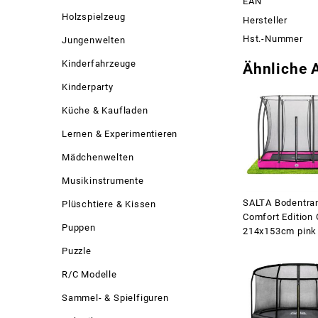
EAN
Holzspielzeug
Hersteller
Hst.-Nummer
Jungenwelten
Kinderfahrzeuge
Ähnliche A
Kinderparty
Küche & Kaufladen
Lernen & Experimentieren
Mädchenwelten
Musikinstrumente
SALTA Bodentra
Plüschtiere & Kissen
Comfort Edition
Puppen
214x153cm pink
Puzzle
R/C Modelle
Sammel- & Spielfiguren