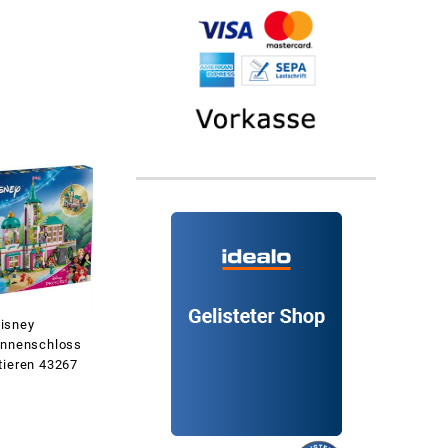
isney
innenschloss
tieren 43267