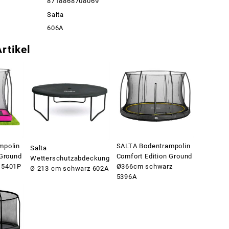
8718868708069
Salta
606A
rtikel
mpolin
SALTA Bodentrampolin
Salta
 Ground
Comfort Edition Ground
Wetterschutzabdeckung
 5401P
Ø366cm schwarz
Ø 213 cm schwarz 602A
5396A