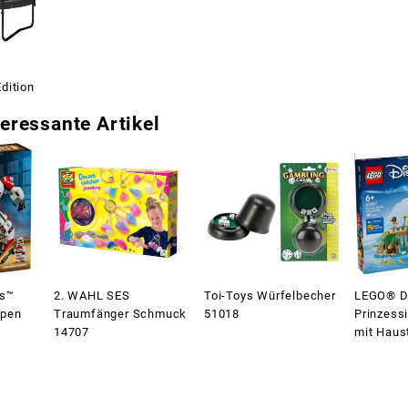
dition
eressante Artikel
rs™
2. WAHL SES
Toi-Toys Würfelbecher
LEGO® D
ppen
Traumfänger Schmuck
51018
Prinzess
14707
mit Haus