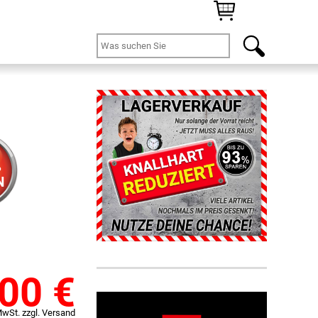
%
N
,00
€
MwSt. zzgl. Versand