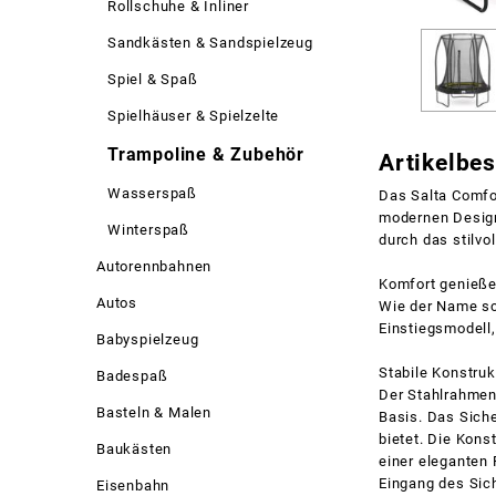
Rollschuhe & Inliner
Sandkästen & Sandspielzeug
Spiel & Spaß
Spielhäuser & Spielzelte
Trampoline & Zubehör
Artikelbe
Wasserspaß
Das Salta Comfo
modernen Designs
Winterspaß
durch das stilvo
Autorennbahnen
Komfort genieß
Autos
Wie der Name sch
Einstiegsmodell
Babyspielzeug
Stabile Konstruk
Badespaß
Der Stahlrahmen 
Basteln & Malen
Basis. Das Siche
bietet. Die Kons
Baukästen
einer eleganten
Eingang des Sic
Eisenbahn