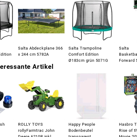
Salta Abdeckplane 366
Salta Trampoline
Salta
dition
x 244 cm 5782A
Comfort Edition
Basketba
Ø183cm grün 5071G
Forward 
eressante Artikel
ash
ROLLY TOYS
Happy People
Hasbro T
rollyFarmtrac John
Bodenbeutel
Rise of 
Deere 6210R inkl.
transparent
Movie 20