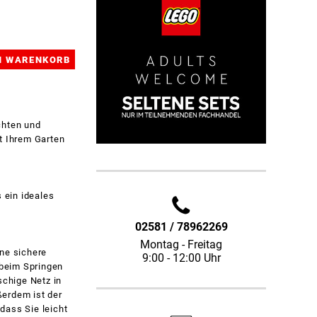
chten und
t Ihrem Garten
 ein ideales
02581 / 78962269
Montag - Freitag
ine sichere
9:00 - 12:00 Uhr
 beim Springen
schige Netz in
ßerdem ist der
dass Sie leicht