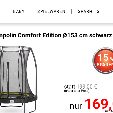
BABY
SPIELWAREN
SPARHITS
mpolin Comfort Edition Ø153 cm schwarz
15
SPARE
statt 199,00 €
(unser alter Preis)
169
nur
inkl. 