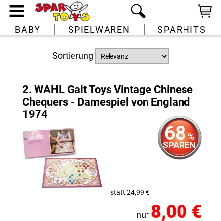
BABY
SPIELWAREN
SPARHITS
Sortierung
2. WAHL Galt Toys Vintage Chinese
Chequers - Damespiel von England
1974
68
%
SPAREN
statt 24,99 €
8,00 €
nur