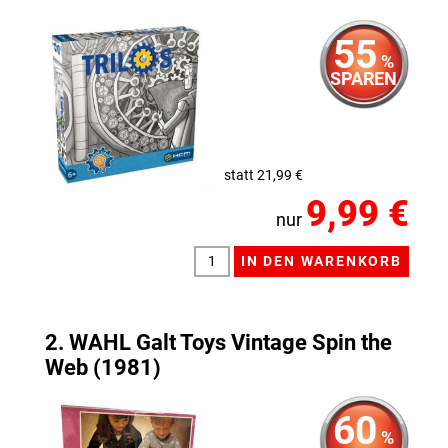
55
%
SPAREN
statt 21,99 €
9,99 €
nur
2. WAHL Galt Toys Vintage Spin the
Web (1981)
60
%