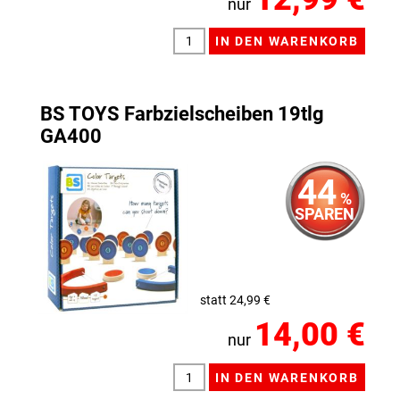
nur
BS TOYS Farbzielscheiben 19tlg
GA400
44
%
SPAREN
statt 24,99 €
14,00 €
nur