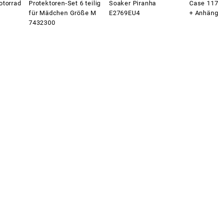
otorrad
Protektoren-Set 6 teilig
Soaker Piranha
Case 117
für Mädchen Größe M
E2769EU4
+ Anhäng
7432300