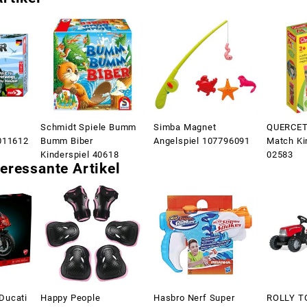
Schmidt Spiele Bumm
Simba Magnet
QUERCET
011612
Bumm Biber
Angelspiel 107796091
Match Ki
Kinderspiel 40618
02583
eressante Artikel
Ducati
Happy People
Hasbro Nerf Super
ROLLY TO