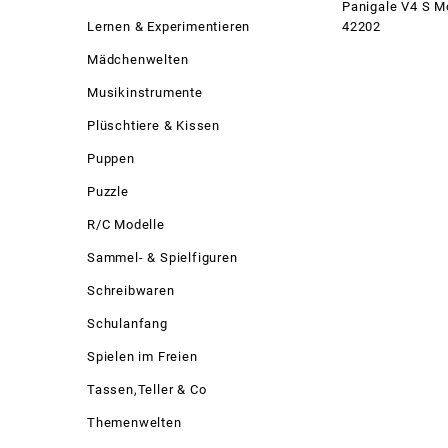
Panigale V4 S M
42202
Lernen & Experimentieren
Mädchenwelten
Musikinstrumente
Plüschtiere & Kissen
Puppen
Puzzle
R/C Modelle
Sammel- & Spielfiguren
Schreibwaren
Schulanfang
Spielen im Freien
Tassen,Teller & Co
Themenwelten