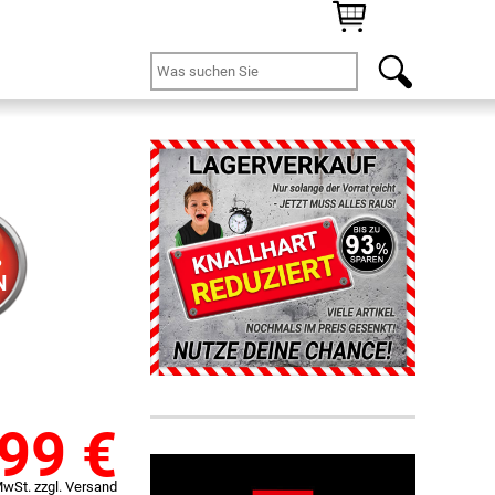
%
N
,99
€
MwSt. zzgl. Versand