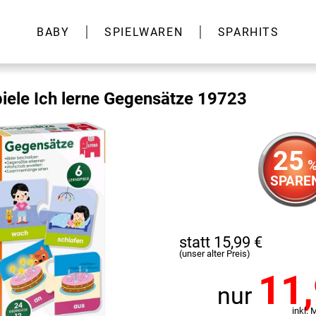
BABY
SPIELWAREN
SPARHITS
ele Ich lerne Gegensätze 19723
25
SPARE
statt 15,99 €
(unser alter Preis)
11
nur
inkl. 