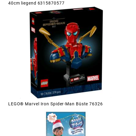
40cm liegend 6315870577
LEGO® Marvel Iron Spider-Man Büste 76326