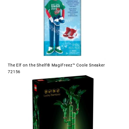
The Elf on the Shelf® MagiFreez™ Coole Sneaker
72156