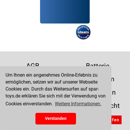
AGB
Batterie
Um Ihnen ein angenehmes Online-Erlebnis zu
Datenschutz
Impressum
ermöglichen, setzen wir auf unserer Webseite
Cookies ein. Durch das Weitersurfen auf spar-
Kontakt
Liefertermin
toys.de erklären Sie sich mit der Verwendung von
Cookies einverstanden.
Weitere Informationen.
Versandkosten
Widerrufsrecht
Zahlung
Verstanden