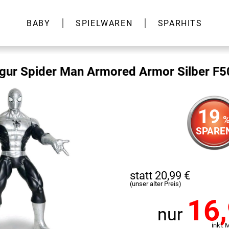
BABY
SPIELWAREN
SPARHITS
igur Spider Man Armored Armor Silber F
19
SPARE
statt 20,99 €
(unser alter Preis)
16
nur
inkl. 