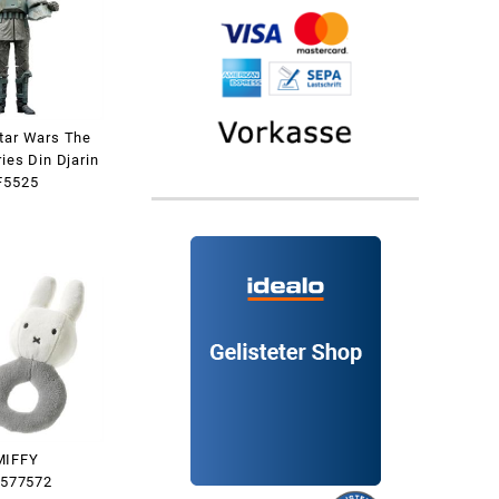
tar Wars The
ies Din Djarin
F5525
MIFFY
g 577572