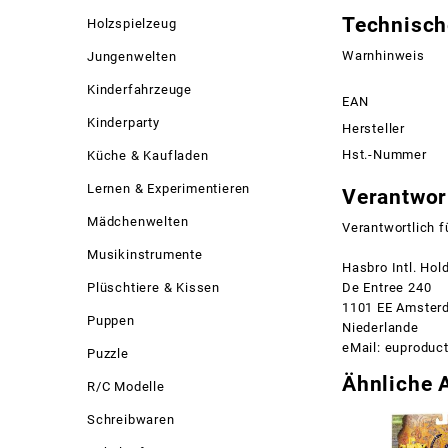
Technisch
Holzspielzeug
Warnhinweis
Jungenwelten
Kinderfahrzeuge
EAN
Kinderparty
Hersteller
Hst.-Nummer
Küche & Kaufladen
Lernen & Experimentieren
Verantwort
Mädchenwelten
Verantwortlich f
Musikinstrumente
Hasbro Intl. Hol
De Entree 240
Plüschtiere & Kissen
1101 EE Amster
Puppen
Niederlande
eMail: euprodu
Puzzle
Ähnliche A
R/C Modelle
Schreibwaren