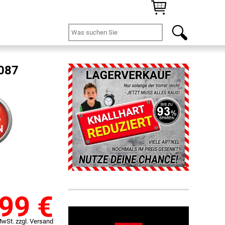
5087
%
N
,99
€
MwSt. zzgl. Versand