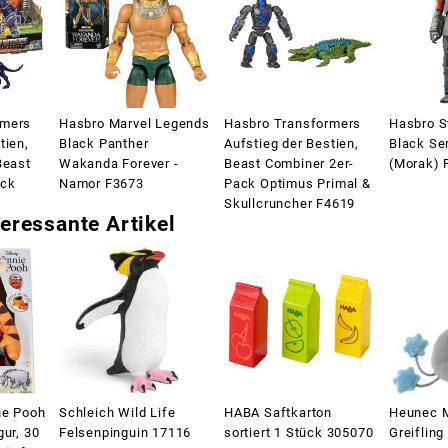
rmers
Hasbro Marvel Legends
Hasbro Transformers
Hasbro S
tien,
Black Panther
Aufstieg der Bestien,
Black Ser
Beast
Wakanda Forever -
Beast Combiner 2er-
(Morak) 
ack
Namor F3673
Pack Optimus Primal &
Skullcruncher F4619
eressante Artikel
he Pooh
Schleich Wild Life
HABA Saftkarton
Heunec 
gur, 30
Felsenpinguin 17116
sortiert 1 Stück 305070
Greiflin