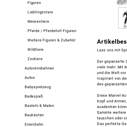
Figuren
Lieblingsstars
Meerestiere
Pferde / Pferdehof-Figuren
Weitere Figuren & Zubehör
Artikelbe
Wildtiere
Lass uns mit Sp
Zootiere
Der gepanzerte 
viele mehr. Mit 
Autorennbahnen
und die Welt vo
Autos
Inspiriert von d
des gepanzerten
Babyspielzeug
Diese Marvel-Ac
Badespaß
Kopf und Armen,
Basteln & Malen
ausdenken könn
Sammle weitere 
Baukästen
tauschen oder s
Das perfekte Ge
Eisenbahn