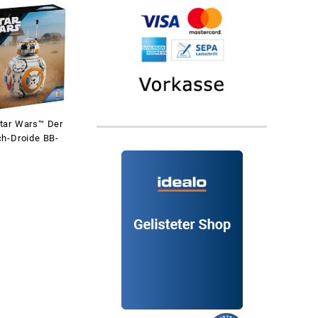
tar Wars™ Der
h-Droide BB-
2