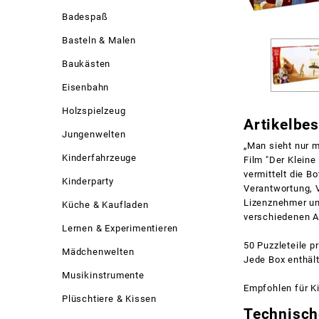
Badespaß
Basteln & Malen
Baukästen
Eisenbahn
Holzspielzeug
Artikelbe
Jungenwelten
„Man sieht nur 
Kinderfahrzeuge
Film "Der Kleine
vermittelt die B
Kinderparty
Verantwortung, V
Lizenznehmer und
Küche & Kaufladen
verschiedenen Ar
Lernen & Experimentieren
50 Puzzleteile p
Mädchenwelten
Jede Box enthält
Musikinstrumente
Empfohlen für Ki
Plüschtiere & Kissen
Technisch