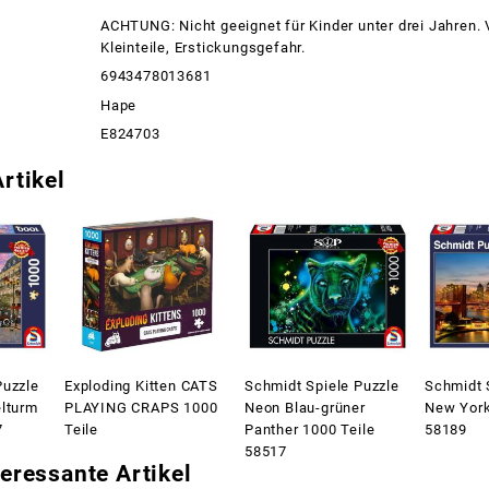
ACHTUNG: Nicht geeignet für Kinder unter drei Jahren.
Kleinteile, Erstickungsgefahr.
6943478013681
Hape
E824703
rtikel
Puzzle
Exploding Kitten CATS
Schmidt Spiele Puzzle
Schmidt 
elturm
PLAYING CRAPS 1000
Neon Blau-grüner
New York
7
Teile
Panther 1000 Teile
58189
58517
eressante Artikel