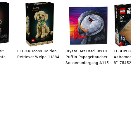
rs™
LEGO® Icons Golden
Crystal Art Card 18x18
LEGO® S
ste
Retriever Welpe 11384
Puffin Papageitaucher
Astromec
Sonnenuntergang A115
8™ 7545