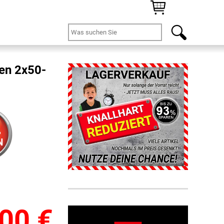
zen 2x50-
%
N
,00
€