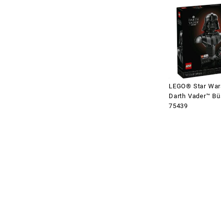
LEGO® Star Wa
Darth Vader™ Bü
75439