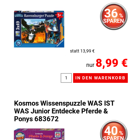
36
%
SPAREN
statt 13,99 €
8,99 €
nur
Kosmos Wissenspuzzle WAS IST
WAS Junior Entdecke Pferde &
Ponys 683672
40
%
SPAREN