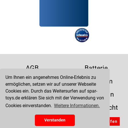
AGB
Batterie
Um Ihnen ein angenehmes Online-Erlebnis zu
Datenschutz
Impressum
ermöglichen, setzen wir auf unserer Webseite
Cookies ein. Durch das Weitersurfen auf spar-
Kontakt
Liefertermin
toys.de erklären Sie sich mit der Verwendung von
Cookies einverstanden.
Weitere Informationen.
Versandkosten
Widerrufsrecht
Zahlung
Verstanden