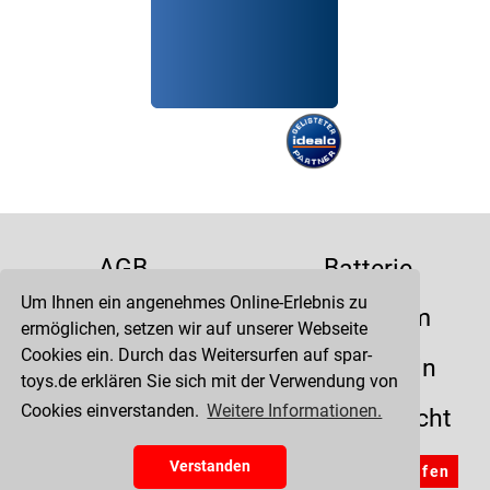
AGB
Batterie
Um Ihnen ein angenehmes Online-Erlebnis zu
Datenschutz
Impressum
ermöglichen, setzen wir auf unserer Webseite
Cookies ein. Durch das Weitersurfen auf spar-
Kontakt
Liefertermin
toys.de erklären Sie sich mit der Verwendung von
Cookies einverstanden.
Weitere Informationen.
Versandkosten
Widerrufsrecht
Zahlung
Verstanden