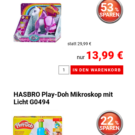
53
%
SPAREN
statt 29,99 €
13,99 €
nur
HASBRO Play-Doh Mikroskop mit
Licht G0494
22
%
SPAREN