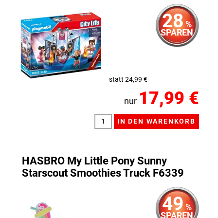
28
%
SPAREN
statt 24,99 €
17,99 €
nur
HASBRO My Little Pony Sunny
Starscout Smoothies Truck F6339
49
%
SPAREN