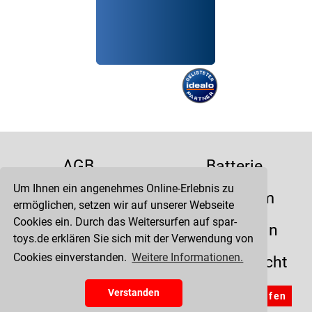
AGB
Batterie
Um Ihnen ein angenehmes Online-Erlebnis zu
Datenschutz
Impressum
ermöglichen, setzen wir auf unserer Webseite
Cookies ein. Durch das Weitersurfen auf spar-
Kontakt
Liefertermin
toys.de erklären Sie sich mit der Verwendung von
Cookies einverstanden.
Weitere Informationen.
Versandkosten
Widerrufsrecht
Zahlung
Verstanden