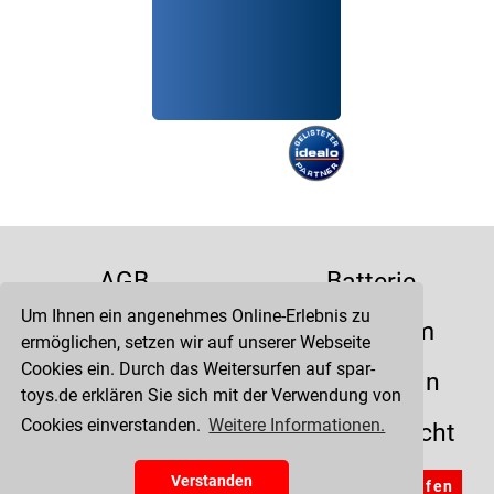
AGB
Batterie
Um Ihnen ein angenehmes Online-Erlebnis zu
Datenschutz
Impressum
ermöglichen, setzen wir auf unserer Webseite
Cookies ein. Durch das Weitersurfen auf spar-
Kontakt
Liefertermin
toys.de erklären Sie sich mit der Verwendung von
Cookies einverstanden.
Weitere Informationen.
Versandkosten
Widerrufsrecht
Zahlung
Verstanden