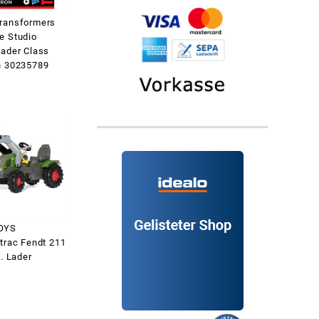
ransformers
e Studio
eader Class
n 30235789
OYS
mtrac Fendt 211
l. Lader