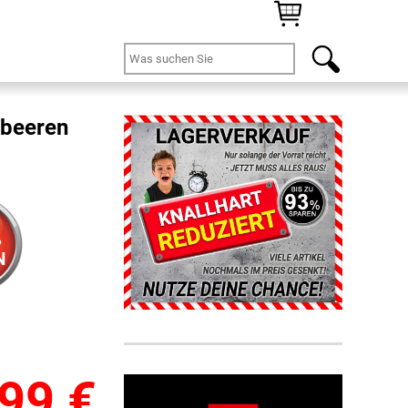
dbeeren
%
N
,99
€