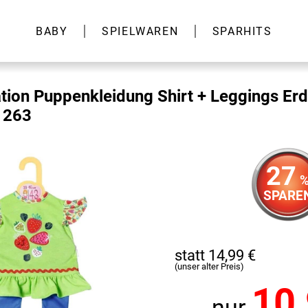
BABY
SPIELWAREN
SPARHITS
tion Puppenkleidung Shirt + Leggings Er
1263
27
SPARE
statt 14,99 €
(unser alter Preis)
10
nur