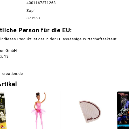
4001167871263
Zapf
871263
liche Person für die EU:
ür dieses Produkt ist der in der EU ansässige Wirtschaftsakteur:
ion GmbH
r. 13
-creation.de
rtikel