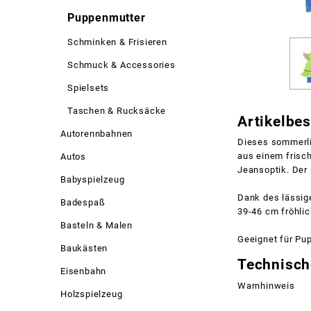
Puppenmutter
Schminken & Frisieren
Schmuck & Accessories
Spielsets
Taschen & Rucksäcke
Artikelbe
Autorennbahnen
Dieses sommerli
aus einem frisc
Autos
Jeansoptik. Der 
Babyspielzeug
Dank des lässig
Badespaß
39-46 cm fröhlic
Basteln & Malen
Geeignet für Pu
Baukästen
Technisch
Eisenbahn
Warnhinweis
Holzspielzeug