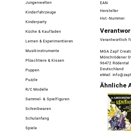
Jungenwelten
EAN
Hersteller
Kinderfahrzeuge
Hst.-Nummer
Kinderparty
Verantwort
Küche & Kaufladen
Verantwortlich f
Lernen & Experimentieren
Musikinstrumente
MGA Zapf Creat
Mönchrödener St
Plüschtiere & Kissen
96472 Rödental
Deutschland
Puppen
eMail: info@zapf
Puzzle
Ähnliche A
R/C Modelle
Sammel- & Spielfiguren
Schreibwaren
Schulanfang
Spiele