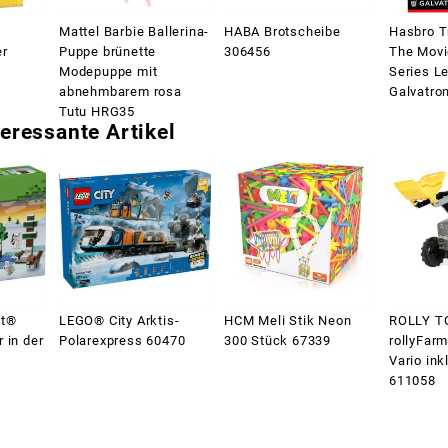
Mattel Barbie Ballerina-
HABA Brotscheibe
Hasbro T
er
Puppe brünette
306456
The Movi
Modepuppe mit
Series L
abnehmbarem rosa
Galvatro
Tutu HRG35
eressante Artikel
ft®
LEGO® City Arktis-
HCM Meli Stik Neon
ROLLY T
 in der
Polarexpress 60470
300 Stück 67339
rollyFar
Vario ink
611058