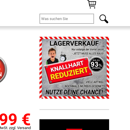
%
N
,99
€
MwSt. zzgl. Versand