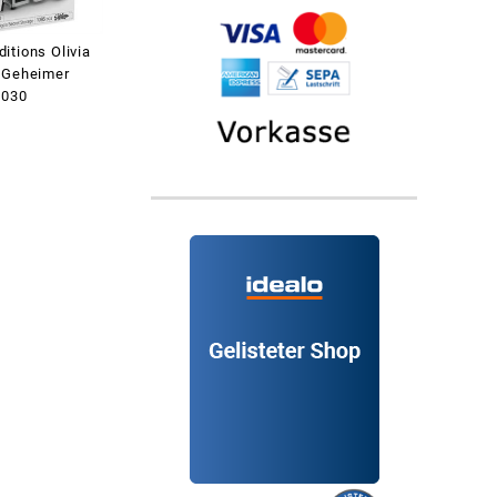
itions Olivia
 Geheimer
3030