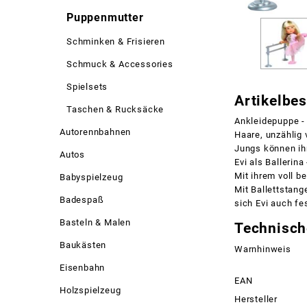
Puppenmutter
Schminken & Frisieren
Schmuck & Accessories
Spielsets
Artikelbe
Taschen & Rucksäcke
Ankleidepuppe - 
Autorennbahnen
Haare, unzählig 
Jungs können ih
Autos
Evi als Ballerina
Mit ihrem voll b
Babyspielzeug
Mit Ballettstang
Badespaß
sich Evi auch fe
Basteln & Malen
Technisch
Baukästen
Warnhinweis
Eisenbahn
EAN
Holzspielzeug
Hersteller