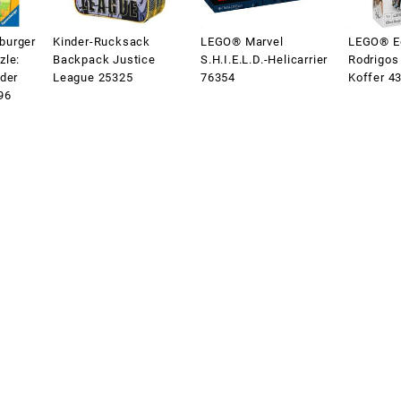
burger
Kinder-Rucksack
LEGO® Marvel
LEGO® Ed
zle:
Backpack Justice
S.H.I.E.L.D.-Helicarrier
Rodrigos
ider
League 25325
76354
Koffer 4
96