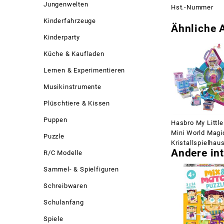
Jungenwelten
Hst.-Nummer
Kinderfahrzeuge
Ähnliche A
Kinderparty
Küche & Kaufladen
Lernen & Experimentieren
Musikinstrumente
Plüschtiere & Kissen
Puppen
Hasbro My Littl
Mini World Magi
Puzzle
Kristallspielhau
Andere int
R/C Modelle
Sammel- & Spielfiguren
Schreibwaren
Schulanfang
Spiele