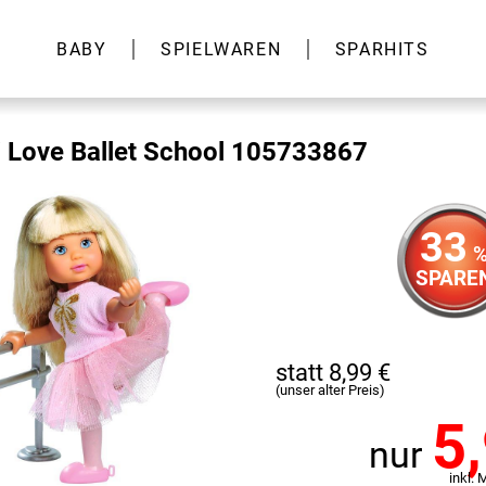
BABY
SPIELWAREN
SPARHITS
 Love Ballet School 105733867
33
SPARE
statt 8,99 €
(unser alter Preis)
5
nur
inkl. 