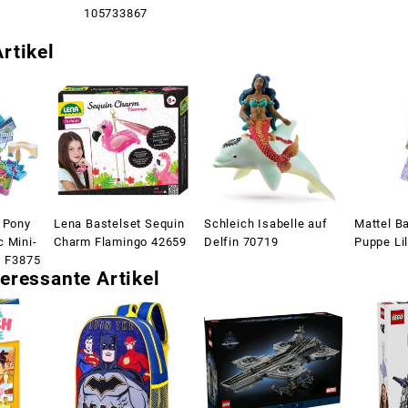
105733867
rtikel
e Pony
Lena Bastelset Sequin
Schleich Isabelle auf
Mattel Ba
c Mini-
Charm Flamingo 42659
Delfin 70719
Puppe Li
s F3875
eressante Artikel