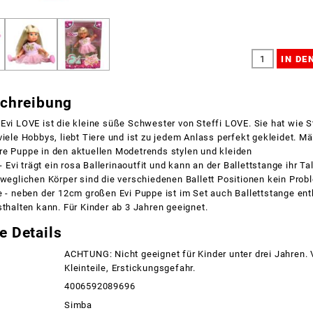
schreibung
Evi LOVE ist die kleine süße Schwester von Steffi LOVE. Sie hat wie St
viele Hobbys, liebt Tiere und ist zu jedem Anlass perfekt gekleidet. 
re Puppe in den aktuellen Modetrends stylen und kleiden
 - Evi trägt ein rosa Ballerinaoutfit und kann an der Ballettstange ihr T
eweglichen Körper sind die verschiedenen Ballett Positionen kein Prob
e - neben der 12cm großen Evi Puppe ist im Set auch Ballettstange ent
sthalten kann. Für Kinder ab 3 Jahren geeignet.
e Details
ACHTUNG: Nicht geeignet für Kinder unter drei Jahren.
Kleinteile, Erstickungsgefahr.
4006592089696
Simba