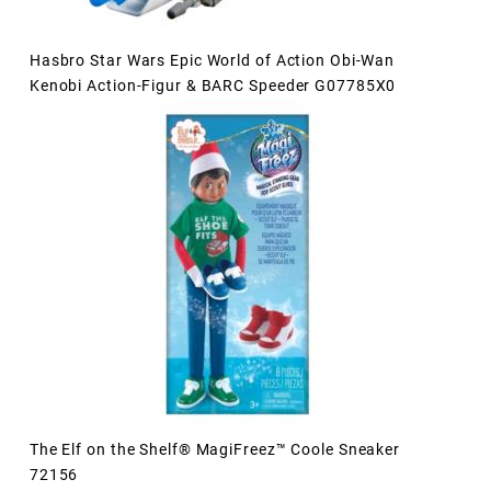
Hasbro Star Wars Epic World of Action Obi-Wan
Kenobi Action-Figur & BARC Speeder G07785X0
The Elf on the Shelf® MagiFreez™ Coole Sneaker
72156