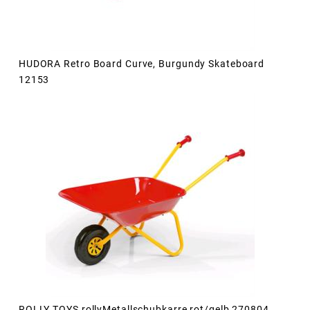
HUDORA Retro Board Curve, Burgundy Skateboard
12153
ROLLY TOYS rollyMetallschubkarre rot/gelb 270804