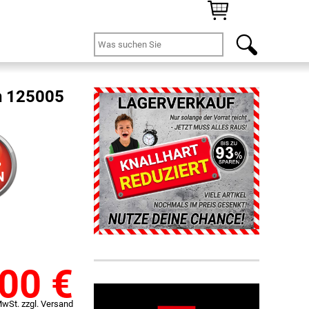
ün 125005
%
N
,00
€
MwSt. zzgl. Versand