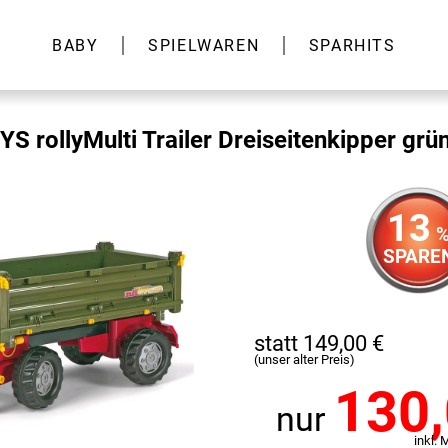
BABY
SPIELWAREN
SPARHITS
S rollyMulti Trailer Dreiseitenkipper gr
13
SPARE
statt 149,00 €
(unser alter Preis)
130
nur
inkl. 