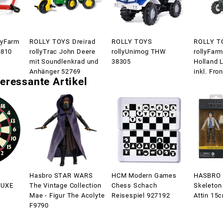
lyFarm
ROLLY TOYS Dreirad
ROLLY TOYS
ROLLY T
3810
rollyTrac John Deere
rollyUnimog THW
rollyFar
mit Soundlenkrad und
38305
Holland 
Anhänger 52769
inkl. Fro
eressante Artikel
Hasbro STAR WARS
HCM Modern Games
HASBRO 
LUXE
The Vintage Collection
Chess Schach
Skeleton
Mae - Figur The Acolyte
Reisespiel 927192
Attin 15
F9790