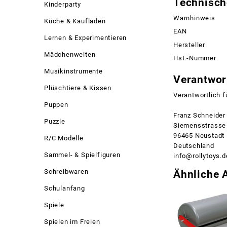
Technisch
Kinderparty
Warnhinweis
Küche & Kaufladen
EAN
Lernen & Experimentieren
Hersteller
Mädchenwelten
Hst.-Nummer
Musikinstrumente
Verantwort
Plüschtiere & Kissen
Verantwortlich f
Puppen
Franz Schneide
Puzzle
Siemensstrasse
96465 Neustadt
R/C Modelle
Deutschland
Sammel- & Spielfiguren
info@rollytoys.d
Schreibwaren
Ähnliche A
Schulanfang
Spiele
Spielen im Freien