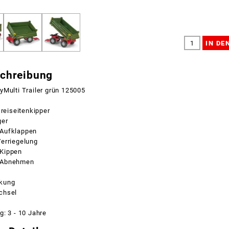
schreibung
yMulti Trailer grün 125005
Dreiseitenkipper
ger
Aufklappen
erriegelung
Kippen
 Abnehmen
kung
chsel
: 3 - 10 Jahre