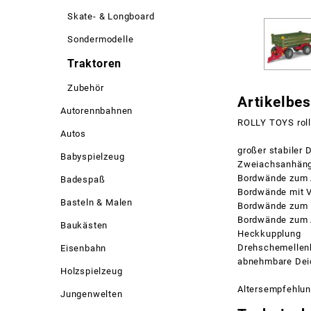
Skate- & Longboard
Sondermodelle
Traktoren
Zubehör
Artikelbe
Autorennbahnen
ROLLY TOYS roll
Autos
großer stabiler 
Babyspielzeug
Zweiachsanhän
Bordwände zum 
Badespaß
Bordwände mit V
Basteln & Malen
Bordwände zum 
Bordwände zum
Baukästen
Heckkupplung
Drehschemellen
Eisenbahn
abnehmbare Dei
Holzspielzeug
Altersempfehlung
Jungenwelten