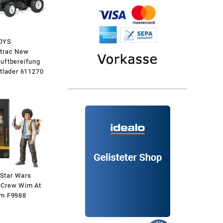
OYS
mtrac New
Luftbereifung
ntlader 611270
Star Wars
 Crew Wim At
cm F9988