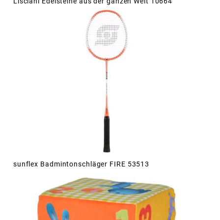
Lisciani Edelsteine aus der ganzen Welt 10664
sunflex Badmintonschläger FIRE 53513