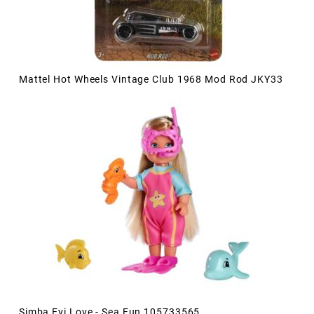
Mattel Hot Wheels Vintage Club 1968 Mod Rod JKY33
Simba Evi Love - Sea Fun 105733565