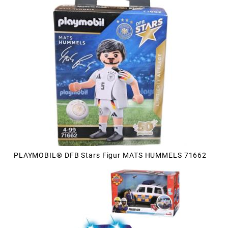
PLAYMOBIL® DFB Stars Figur MATS HUMMELS 71662