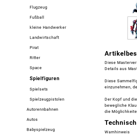
Flugzeug
Fußball
kleine Handwerker
Landwirtschaft
Pirat
Artikelbe
Ritter
Diese Masterver
Space
Details aus Mast
Spielfiguren
Diese Sammelfig
einzunehmen, de
Spielsets
Spielzeugpistolen
Der Kopf und di
bewegliche Klau
Autorennbahnen
die Möglichkeit
Autos
Technisch
Babyspielzeug
Warnhinweis