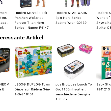
rmers
Hasbro Marvel Black
Hasbro STAR WARS
Hasbro S
tien,
Panther: Wakanda
Epic Hero Series
World of
Beast
Forever Titan Hero
Sabine Wren G0139
Skywalke
ack
Series - Namor F4147
Strike X-
eressante Artikel
 NEOM
LEGO® DUPLO® Town
pos Brotdose Lunch To
Baby Stic
a E
Dinos auf Rädern 3-in-
Go, 1100ml sortiert
1841213
1-Set 10451
verschiedene Desgins
1 Stück