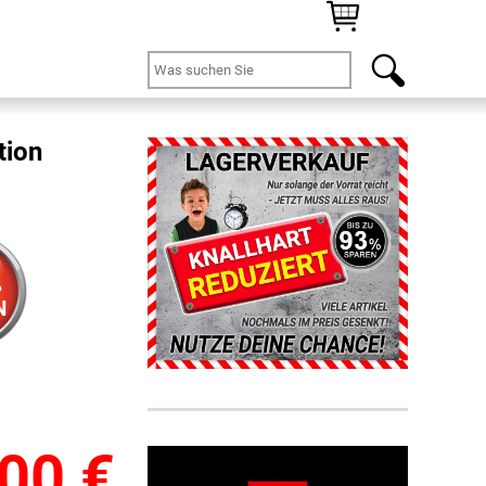
tion
%
N
,00
€