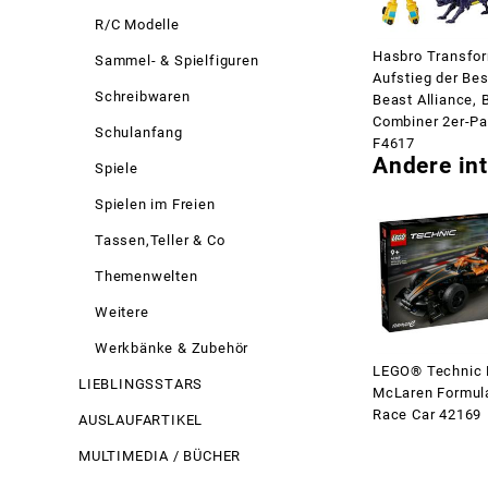
R/C Modelle
Hasbro Transfo
Sammel- & Spielfiguren
Aufstieg der Bes
Schreibwaren
Beast Alliance, 
Combiner 2er-P
Schulanfang
F4617
Andere int
Spiele
Spielen im Freien
Tassen,Teller & Co
Themenwelten
Weitere
Werkbänke & Zubehör
LEGO® Technic
LIEBLINGSSTARS
McLaren Formul
Race Car 42169
AUSLAUFARTIKEL
MULTIMEDIA / BÜCHER