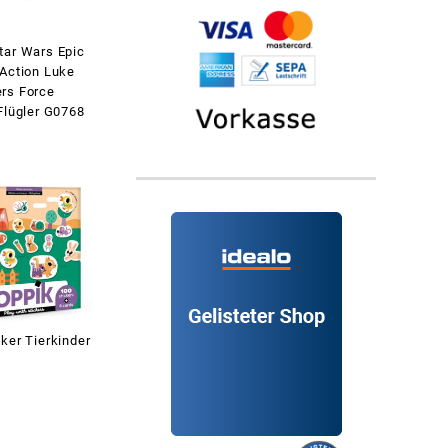
tar Wars Epic
 Action Luke
rs Force
Flügler G0768
ker Tierkinder