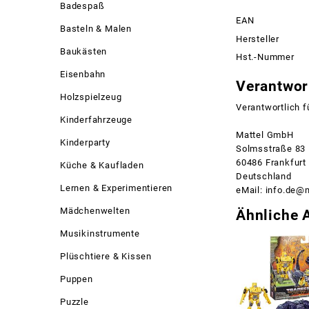
Badespaß
EAN
Basteln & Malen
Hersteller
Baukästen
Hst.-Nummer
Eisenbahn
Verantwort
Holzspielzeug
Verantwortlich f
Kinderfahrzeuge
Mattel GmbH
Kinderparty
Solmsstraße 83
60486 Frankfurt
Küche & Kaufladen
Deutschland
Lernen & Experimentieren
eMail: info.de@
Mädchenwelten
Ähnliche A
Musikinstrumente
Plüschtiere & Kissen
Puppen
Puzzle