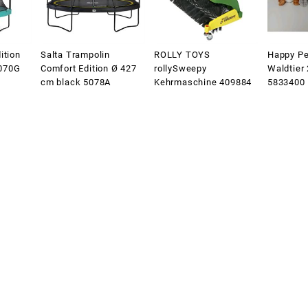
ition
Salta Trampolin
ROLLY TOYS
Happy Pe
070G
Comfort Edition Ø 427
rollySweepy
Waldtier 
cm black 5078A
Kehrmaschine 409884
5833400