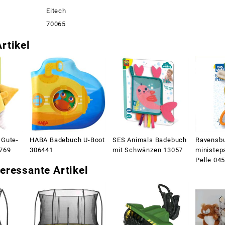
Eitech
70065
rtikel
 Gute-
HABA Badebuch U-Boot
SES Animals Badebuch
Ravensbu
6769
306441
mit Schwänzen 13057
ministep
Pelle 04
eressante Artikel