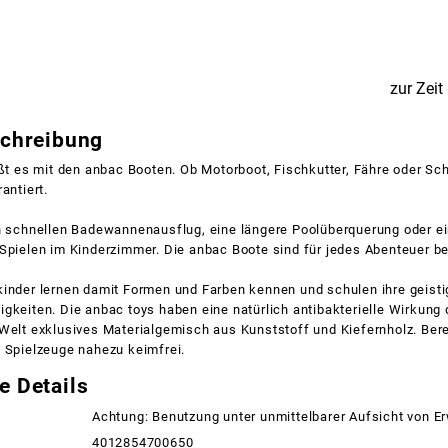
zur Zeit
schreibung
ißt es mit den anbac Booten. Ob Motorboot, Fischkutter, Fähre oder Sc
antiert.
en schnellen Badewannenausflug, eine längere Poolüberquerung oder e
Spielen im Kinderzimmer. Die anbac Boote sind für jedes Abenteuer be
kinder lernen damit Formen und Farben kennen und schulen ihre geisti
gkeiten. Die anbac toys haben eine natürlich antibakterielle Wirkung 
Welt exklusives Materialgemisch aus Kunststoff und Kiefernholz. Bere
 Spielzeuge nahezu keimfrei.
e Details
Achtung: Benutzung unter unmittelbarer Aufsicht von 
4012854700650