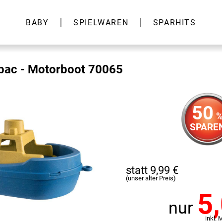
BABY
SPIELWAREN
SPARHITS
nbac - Motorboot 70065
50
SPARE
statt 9,99 €
(unser alter Preis)
5
nur
inkl. 