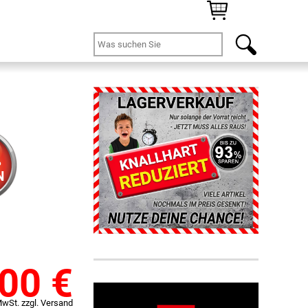
%
N
,00
€
MwSt. zzgl. Versand