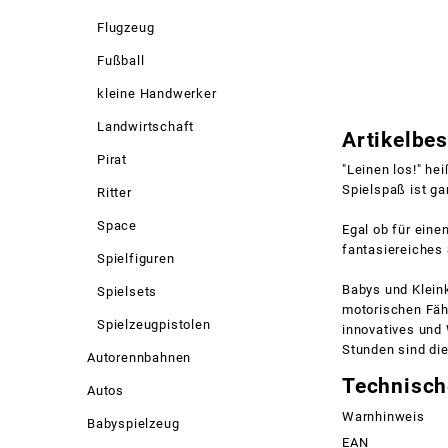
Flugzeug
Fußball
kleine Handwerker
Landwirtschaft
Artikelbe
Pirat
"Leinen los!" he
Spielspaß ist gar
Ritter
Space
Egal ob für ein
fantasiereiches 
Spielfiguren
Babys und Klein
Spielsets
motorischen Fähi
Spielzeugpistolen
innovatives und 
Stunden sind die
Autorennbahnen
Technisch
Autos
Warnhinweis
Babyspielzeug
EAN