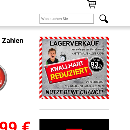
 Zahlen
%
N
,99
€