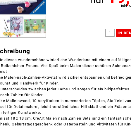
inkl. 
schreibung
 in dieses wunderschöne winterliche Wunderland mit einem auffällige
Rotkehlchen-Freund. Viel Spaß beim Malen dieser schönen Schneesze
eist
e Malen-nach-Zahlen-Aktivität wird sicher entspannen und befriedige
Kunst und Handwerk für Kinder.
unterscheiden zwischen jeder Farbe und sorgen für ein bildperfektes 
 nach Zahlen für Kinder.
ke Malleinwand, 10 Acrylfarben in nummerierten Töpfen, Staffelei zu
nsel für Detailmalerei, leicht verständliches Hilfsblatt und ein Präsen
n fertiger Kunstwerke.
isst 18 x 13 cm. CreArt Malen nach Zahlen Sets sind ein fantastisch
enk, Geburtstagsgeschenk oder Osterbasteln und Aktivitäten für Kind