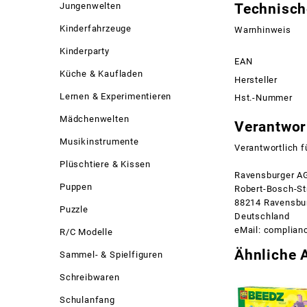
Jungenwelten
Technisch
Kinderfahrzeuge
Warnhinweis
Kinderparty
EAN
Küche & Kaufladen
Hersteller
Lernen & Experimentieren
Hst.-Nummer
Mädchenwelten
Verantwort
Musikinstrumente
Verantwortlich f
Plüschtiere & Kissen
Ravensburger A
Puppen
Robert-Bosch-Str
88214 Ravensbu
Puzzle
Deutschland
eMail: complia
R/C Modelle
Ähnliche A
Sammel- & Spielfiguren
Schreibwaren
Schulanfang