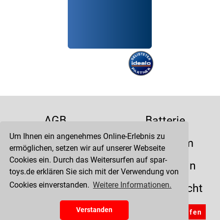
AGB
Batterie
Um Ihnen ein angenehmes Online-Erlebnis zu
Datenschutz
Impressum
ermöglichen, setzen wir auf unserer Webseite
Cookies ein. Durch das Weitersurfen auf spar-
Kontakt
Liefertermin
toys.de erklären Sie sich mit der Verwendung von
Cookies einverstanden.
Weitere Informationen.
Versandkosten
Widerrufsrecht
Zahlung
Verstanden