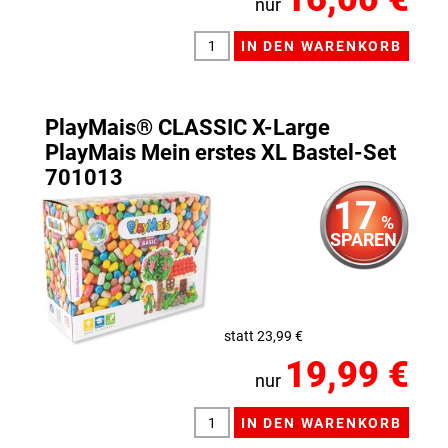
nur
PlayMais® CLASSIC X-Large
PlayMais Mein erstes XL Bastel-Set
701013
17
%
SPAREN
statt 23,99 €
19,99 €
nur