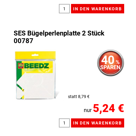
SES Bügelperlenplatte 2 Stück
00787
40
%
SPAREN
statt 8,79 €
5,24 €
nur