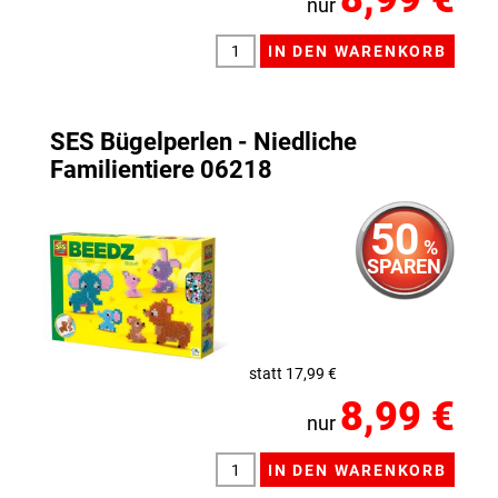
nur
SES Bügelperlen - Niedliche
Familientiere 06218
50
%
SPAREN
statt 17,99 €
8,99 €
nur