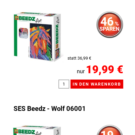
46
%
SPAREN
statt 36,99 €
19,99 €
nur
SES Beedz - Wolf 06001
19