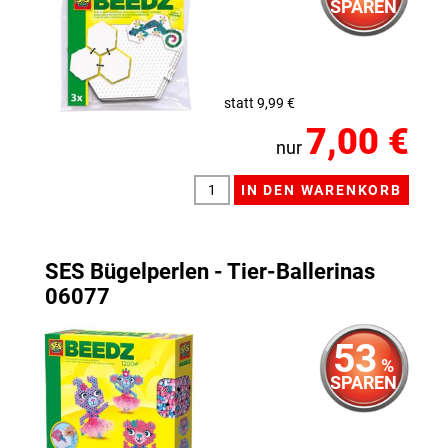
SPAREN
statt 9,99 €
7,00 €
nur
SES Bügelperlen - Tier-Ballerinas
06077
53
%
SPAREN