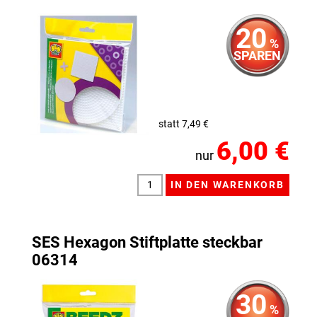
20
%
SPAREN
statt 7,49 €
6,00 €
nur
SES Hexagon Stiftplatte steckbar
06314
30
%