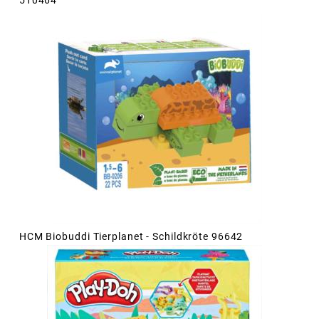
HCM Biobuddi Tierplanet - Schildkröte 96642