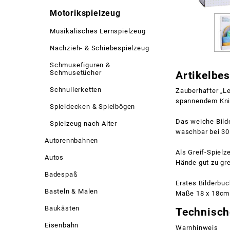
Motorikspielzeug
Musikalisches Lernspielzeug
Nachzieh- & Schiebespielzeug
Schmusefiguren &
Schmusetücher
Artikelbe
Schnullerketten
Zauberhafter „L
spannendem Kni
Spieldecken & Spielbögen
Das weiche Bilde
Spielzeug nach Alter
waschbar bei 30
Autorennbahnen
Als Greif-Spielz
Autos
Hände gut zu gre
Badespaß
Erstes Bilderbuc
Basteln & Malen
Maße 18 x 18cm
Baukästen
Technisch
Eisenbahn
Warnhinweis