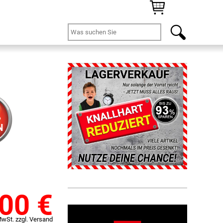
%
N
,00
€
MwSt. zzgl. Versand