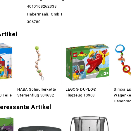
4010168262338
Habermaaß, GmbH
306780
rtikel
HABA Schnullerkette
LEGO® DUPLO®
Simba Ei
0 Teile
Sternenflug 304632
Flugzeug 10908
Wagenket
Hasenmo
eressante Artikel