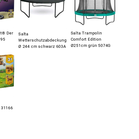
t® Der
Salta Trampolin
Salta
595
Comfort Edition
Wetterschutzabdeckung
Ø251cm grün 5074G
Ø 244 cm schwarz 603A
 31166