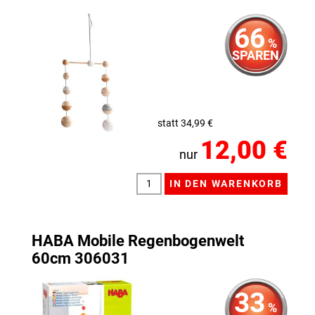
66
%
SPAREN
statt 34,99 €
12,00 €
nur
HABA Mobile Regenbogenwelt
60cm 306031
33
%