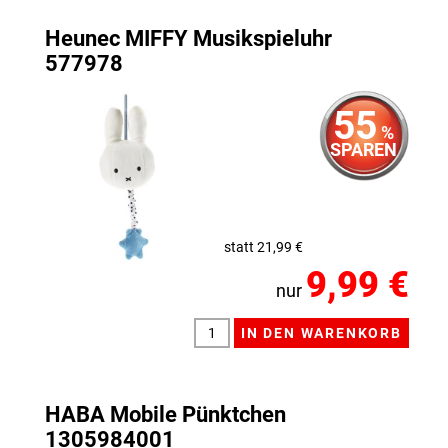
Heunec MIFFY Musikspieluhr
577978
55
%
SPAREN
statt 21,99 €
9,99 €
nur
HABA Mobile Pünktchen
1305984001