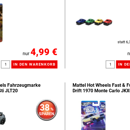
statt 6,
4,99 €
nur
n
eels Fahrzeugmarke
Mattel Hot Wheels Fast & F
ti JLT20
Drift 1970 Monte Carlo JK
38
%
SPAREN