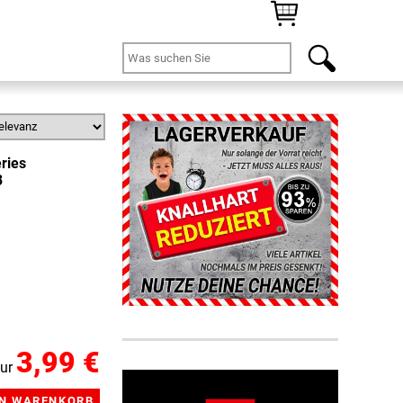
ries
3
3,99 €
ur