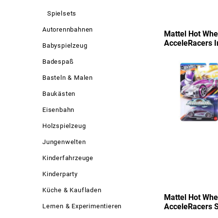
Spielsets
Autorennbahnen
Mattel Hot Whee
AcceleRacers 
Babyspielzeug
Badespaß
Basteln & Malen
Baukästen
Eisenbahn
Holzspielzeug
Jungenwelten
Kinderfahrzeuge
Kinderparty
Küche & Kaufladen
Mattel Hot Whee
AcceleRacers S
Lernen & Experimentieren