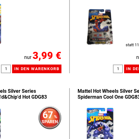
statt 11
3,99 €
nur
n
ls Silver Series
Mattel Hot Wheels Silver Se
h'd&Chip'd Hot GDG83
Spiderman Cool One GDG8
67
%
SPAREN