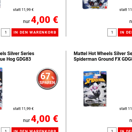
statt 11,99 €
statt 11
4,00 €
nur
n
ls Silver Series
Mattel Hot Wheels Silver Se
gue Hog GDG83
Spiderman Ground FX GDG
67
%
SPAREN
statt 11,99 €
statt 11
4,00 €
nur
n