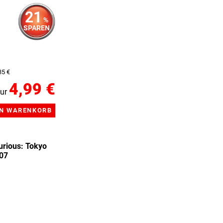
21
%
SPAREN
35 €
4,99 €
ur
urious: Tokyo
X07