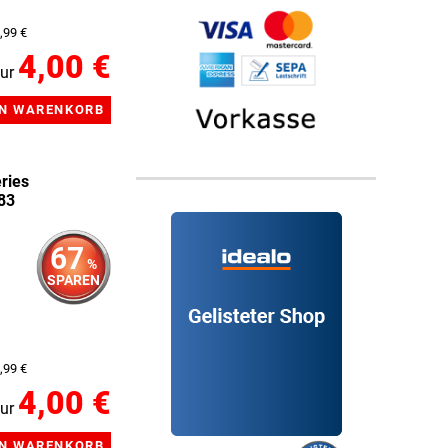
,99 €
4,00 €
ur
ries
83
67
%
SPAREN
,99 €
4,00 €
ur