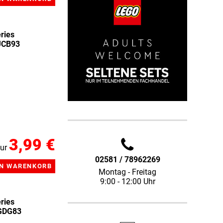
ries
JCB93
3,99 €
ur
02581 / 78962269
Montag - Freitag
9:00 - 12:00 Uhr
ries
 GDG83