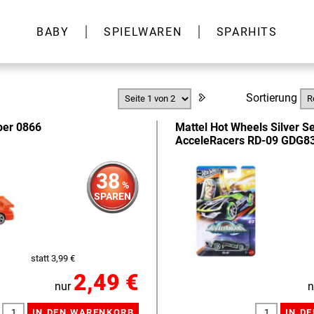
BABY
SPIELWAREN
SPARHITS
Sortierung
per 0866
Mattel Hot Wheels Silver Se
AcceleRacers RD-09 GDG8
38
%
SPAREN
statt 3,99 €
2,49 €
nur
n