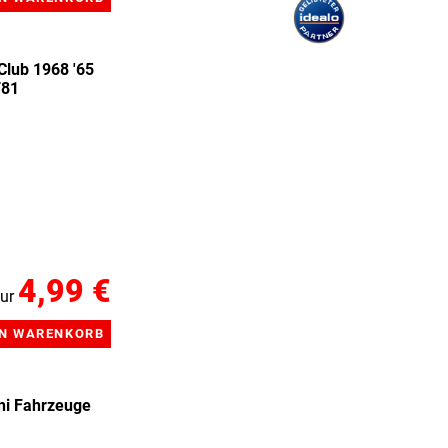
Club 1968 '65
T81
4,99 €
ur
ni Fahrzeuge