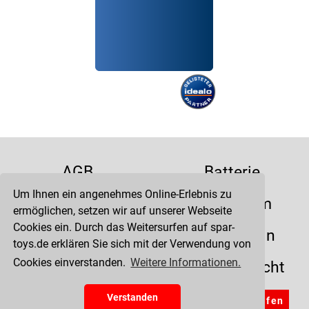
AGB
Batterie
Um Ihnen ein angenehmes Online-Erlebnis zu
Datenschutz
Impressum
ermöglichen, setzen wir auf unserer Webseite
Cookies ein. Durch das Weitersurfen auf spar-
Kontakt
Liefertermin
toys.de erklären Sie sich mit der Verwendung von
Cookies einverstanden.
Weitere Informationen.
Versandkosten
Widerrufsrecht
Zahlung
Verstanden