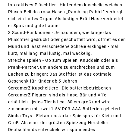
Interaktives Plüschtier - Hinter dem kuschelig weichen
Plüsch-Fell des rosa Hasen „Rambling Rabbit“ verbirgt
sich ein lautes Organ: Als lustiger Brüll-Hase verbreitet
er Spaß und gute Laune!
3 Sound-Funktionen - Je nachdem, wie lange das
Plüschtier gedrückt oder geschüttelt wird, öffnet es den
Mund und lässt verschiedene Schreie erklingen - mal
kurz, mal lang, mal lustig, mal wackelig.
Streiche spielen - Ob zum Spielen, Knuddeln oder als
Prank-Partner, um andere zu erschrecken und zum
Lachen zu bringen: Das Stofftier ist das optimale
Geschenk für Kinder ab 5 Jahren.
ScreamerZ Kuscheltiere - Die batteriebetriebenen
ScreamerZ Figuren sind als Hase, Bär und Affe
erhältlich - jedes Tier ist ca. 30 cm groß und wird
zusammen mit zwei 1.5V-R03-AAA-Batterien geliefert.
Simba Toys - Elefantenstarker Spielspaß für Klein und
Groß! Als einer der größten Spielzeug-Hersteller
Deutschlands entwickeln wir spannendes