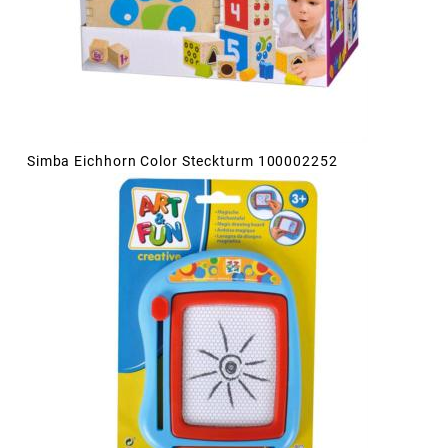
Simba Eichhorn Color Steckturm 100002252