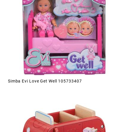
Simba Evi Love Get Well 105733407