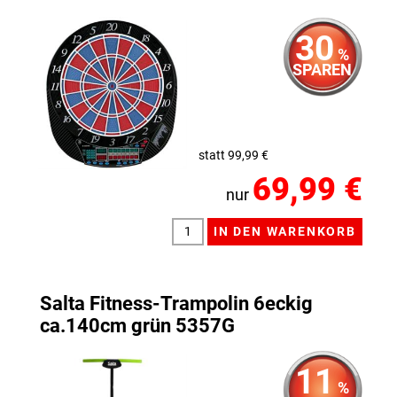
30
%
SPAREN
statt 99,99 €
69,99 €
nur
Salta Fitness-Trampolin 6eckig
ca.140cm grün 5357G
11
%