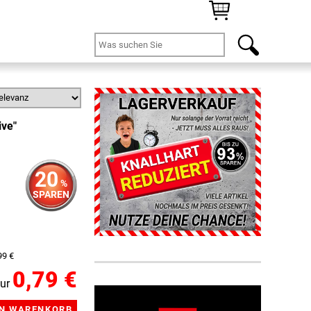
ive"
20
%
SPAREN
99 €
0,79 €
ur