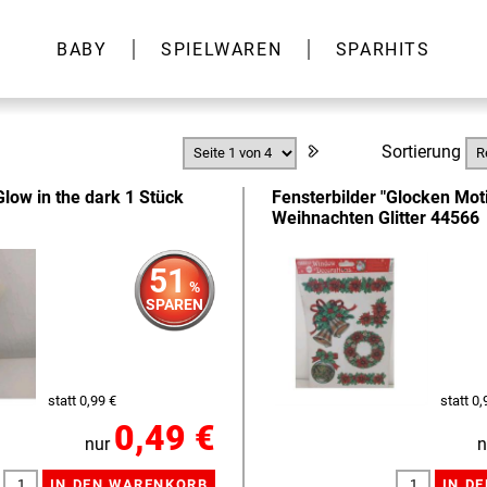
BABY
SPIELWAREN
SPARHITS
Sortierung
low in the dark 1 Stück
Fensterbilder "Glocken Mot
Weihnachten Glitter 44566
51
%
SPAREN
statt 0,99 €
statt 0,
0,49 €
nur
n