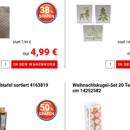
38
%
SPAREN
statt 7,99 €
statt 14
4,99 €
nur
n
btafel sortiert 4163819
Weihnachtskugel-Set 20 Tei
cm 14252582
50
%
SPAREN