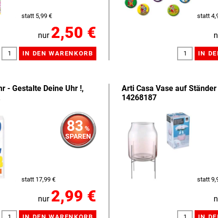
statt 5,99 €
statt 4,
2,50 €
nur
n
r - Gestalte Deine Uhr !,
Arti Casa Vase auf Ständer
t
14268187
83
%
SPAREN
statt 17,99 €
statt 9,
2,99 €
nur
n