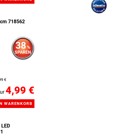
0 cm 718562
38
%
SPAREN
99 €
4,99 €
ur
t LED
91