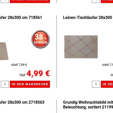
äufer 28x300 cm 718561
Leinen-Tischläufer 28x30
38
%
SPAREN
statt 7,99 €
statt 7,
4,99 €
nur
n
äufer 28x300 cm 2718563
Grundig Weihnachtsbild mi
Beleuchtung, sortiert 2119