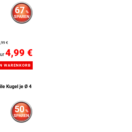
67
%
SPAREN
,99 €
4,99 €
ur
le Kugel je Ø 4
50
%
SPAREN