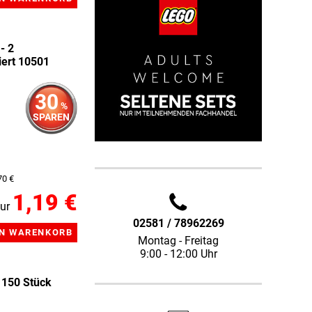
- 2
iert 10501
30
%
SPAREN
70 €
1,19 €
ur
02581 / 78962269
Montag - Freitag
9:00 - 12:00 Uhr
 150 Stück