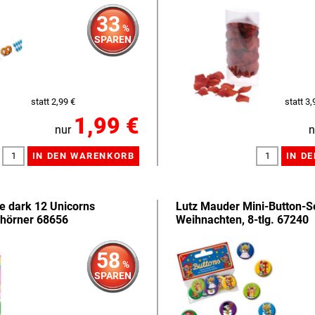
33
%
SPAREN
statt 2,99 €
statt 3,
1,99 €
nur
n
e dark 12 Unicorns
Lutz Mauder Mini-Button-S
nhörner 68656
Weihnachten, 8-tlg. 67240
58
%
SPAREN