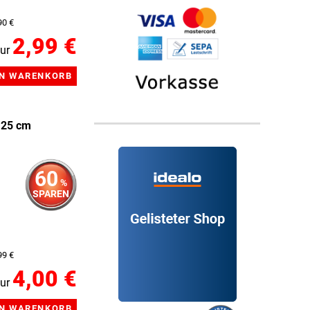
90 €
2,99 €
ur
 25 cm
60
%
SPAREN
99 €
4,00 €
ur