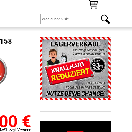
4158
%
N
,00
€
MwSt. zzgl. Versand