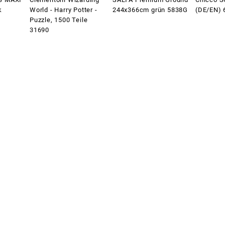
k
World - Harry Potter -
244x366cm grün 5838G
(DE/EN) 
Puzzle, 1500 Teile
31690