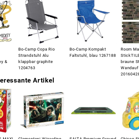
Bo-Camp Copa Rio
Bo-Camp Kompakt
Room Ma
Strandstuhl Alu
Faltstuhl, blau 1267188
StickTIL
ey &
klappbar graphite
braune S
1204763
Wandauf
2016042
eressante Artikel
S MAXI
Clementoni Wizarding
SALTA Premium Ground
Chicco 