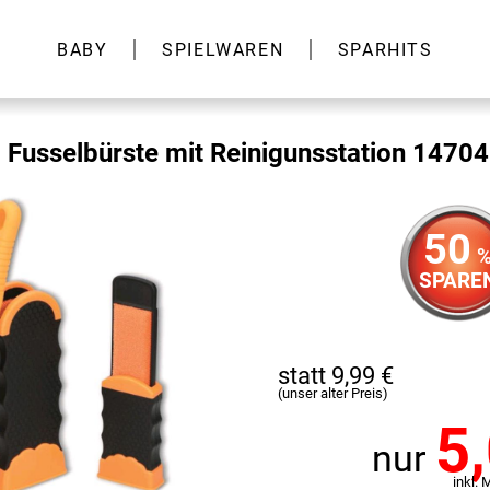
BABY
SPIELWAREN
SPARHITS
 Fusselbürste mit Reinigunsstation 1470
50
SPARE
statt 9,99 €
(unser alter Preis)
5
nur
inkl. 