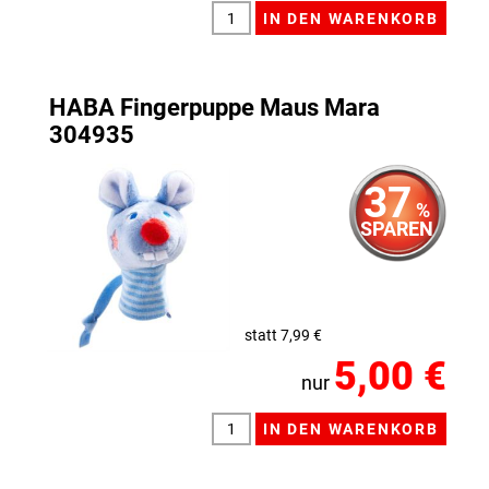
HABA Fingerpuppe Maus Mara
304935
37
%
SPAREN
statt 7,99 €
5,00 €
nur