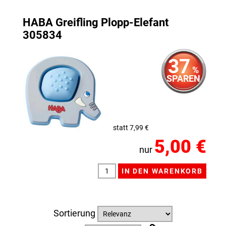
HABA Greifling Plopp-Elefant
305834
37
%
SPAREN
statt 7,99 €
5,00 €
nur
Sortierung