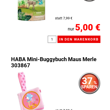
statt 7,99 €
5,00 €
nur
HABA Mini-Buggybuch Maus Merle
303867
37
%
SPAREN