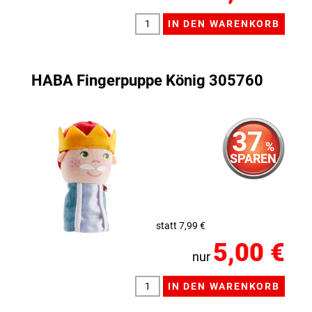
HABA Fingerpuppe König 305760
37
%
SPAREN
statt 7,99 €
5,00 €
nur