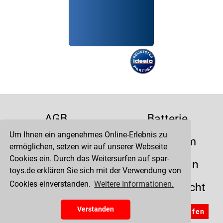
AGB
Batterie
Um Ihnen ein angenehmes Online-Erlebnis zu
Datenschutz
Impressum
ermöglichen, setzen wir auf unserer Webseite
Cookies ein. Durch das Weitersurfen auf spar-
Kontakt
Liefertermin
toys.de erklären Sie sich mit der Verwendung von
Cookies einverstanden.
Weitere Informationen.
Versandkosten
Widerrufsrecht
Zahlung
Verstanden