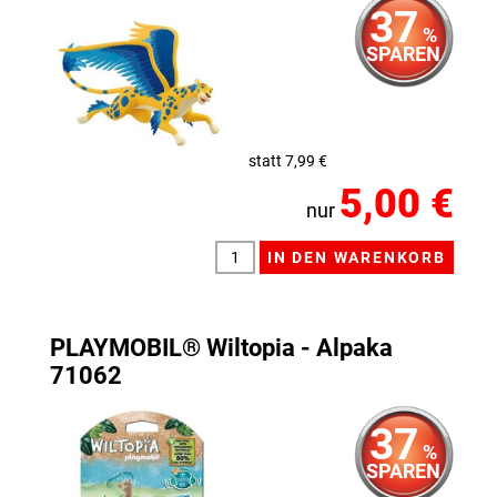
37
%
SPAREN
statt 7,99 €
5,00 €
nur
PLAYMOBIL® Wiltopia - Alpaka
71062
37
%
SPAREN