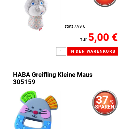
statt 7,99 €
5,00 €
nur
HABA Greifling Kleine Maus
305159
37
%
SPAREN