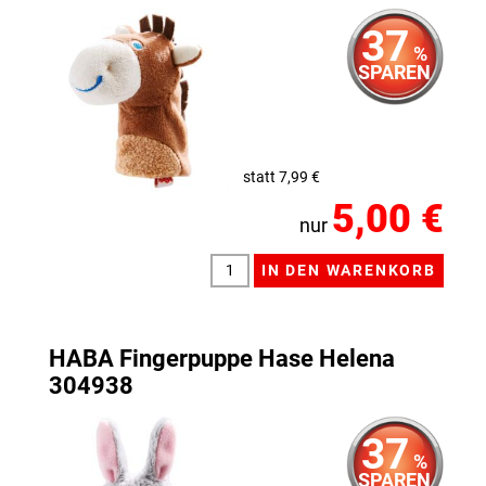
37
%
SPAREN
statt 7,99 €
5,00 €
nur
HABA Fingerpuppe Hase Helena
304938
37
%
SPAREN