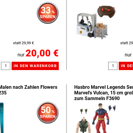
33
%
SPAREN
statt 29,99 €
statt 29
20,00 €
nur
nur
Malen nach Zahlen Flowers
Hasbro Marvel Legends Se
235
Marvel's Vulcan, 15 cm gro
zum Sammeln F3690
50
%
SPAREN