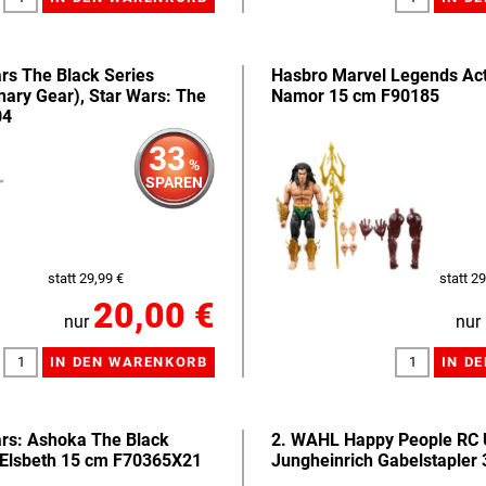
rs The Black Series
Hasbro Marvel Legends Act
ary Gear), Star Wars: The
Namor 15 cm F90185
04
33
%
SPAREN
statt 29,99 €
statt 29
20,00 €
nur
nur
rs: Ashoka The Black
2. WAHL Happy People RC
 Elsbeth 15 cm F70365X21
Jungheinrich Gabelstapler