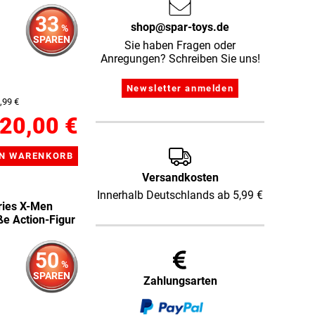
33
shop@spar-toys.de
%
SPAREN
Sie haben Fragen oder
Anregungen? Schreiben Sie uns!
,99 €
20,00 €
Versandkosten
Innerhalb Deutschlands ab 5,99 €
ries X-Men
ße Action-Figur
50
%
SPAREN
Zahlungsarten