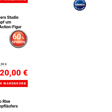
ers Studio
mpf um
Action-Figur
60
%
SPAREN
,99 €
20,00 €
 Rise
pfläufers