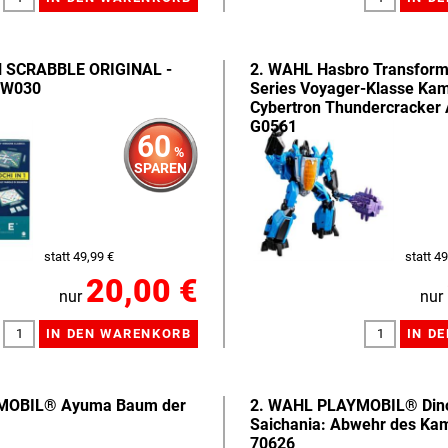
l SCRABBLE ORIGINAL -
2. WAHL Hasbro Transform
HXW030
Series Voyager-Klasse Ka
Cybertron Thundercracker 
G0561
60
%
SPAREN
statt 49,99 €
statt 49
20,00 €
nur
nur
MOBIL® Ayuma Baum der
2. WAHL PLAYMOBIL® Dino
1
Saichania: Abwehr des Kam
70626