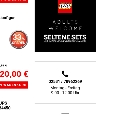
ionfigur
33
%
SPAREN
,99 €
20,00 €
02581 / 78962269
Montag - Freitag
9:00 - 12:00 Uhr
 UPS
 34450