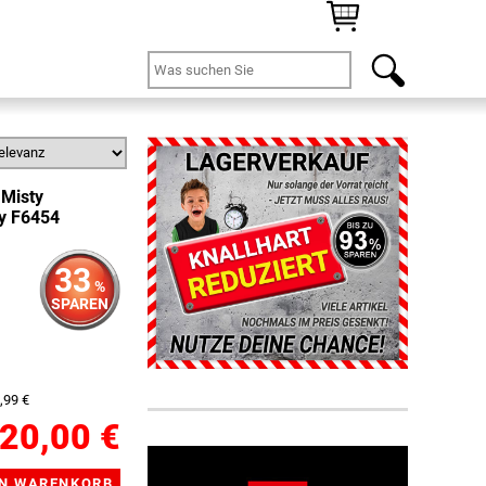
 Misty
ay F6454
33
%
SPAREN
,99 €
20,00 €