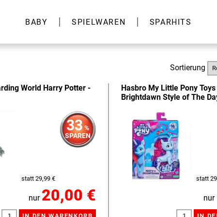
BABY
SPIELWAREN
SPARHITS
Sortierung
rding World Harry Potter -
Hasbro My Little Pony Toys
Brightdawn Style of The D
33
%
SPAREN
statt 29,99 €
statt 29
20,00 €
nur
nur