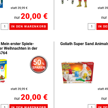
statt 39,99 €
statt 39
20,00 €
nur
nur
ein erster Spiele-
Goliath Super Sand Anima
r Weihnachten in der
6764
50
%
SPAREN
statt 39,99 €
statt 49
20,00 €
nur
nur