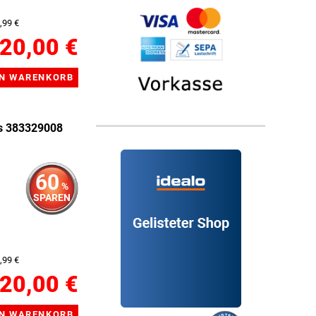
,99 €
20,00 €
ls 383329008
60
%
SPAREN
,99 €
20,00 €