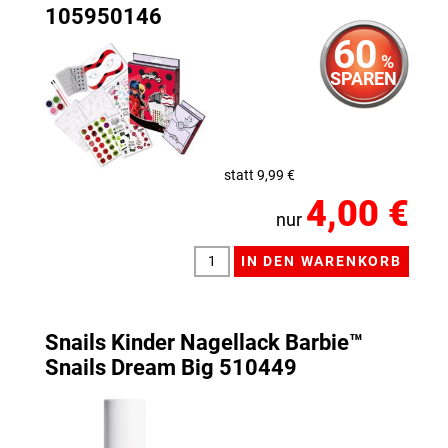
105950146
60
%
SPAREN
statt 9,99 €
4,00 €
nur
Snails Kinder Nagellack Barbie™
Snails Dream Big 510449