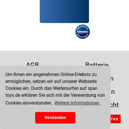
AGB
Batterie
Um Ihnen ein angenehmes Online-Erlebnis zu
Datenschutz
Impressum
ermöglichen, setzen wir auf unserer Webseite
Cookies ein. Durch das Weitersurfen auf spar-
Kontakt
Liefertermin
toys.de erklären Sie sich mit der Verwendung von
Cookies einverstanden.
Weitere Informationen.
Versandkosten
Widerrufsrecht
Zahlung
Verstanden