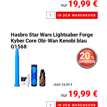
19,99 €
nur
Hasbro Star Wars Lightsaber Forge
Kyber Core Obi-Wan Kenobi blau
G1568
20
%
SPAREN
statt 24,99 €
19,99 €
nur