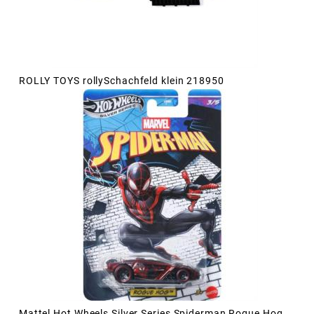
ROLLY TOYS rollySchachfeld klein 218950
Mattel Hot Wheels Silver Series Spiderman Rogue Hog