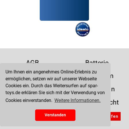
AGB
Batterie
Um Ihnen ein angenehmes Online-Erlebnis zu
Datenschutz
Impressum
ermöglichen, setzen wir auf unserer Webseite
Cookies ein. Durch das Weitersurfen auf spar-
Kontakt
Liefertermin
toys.de erklären Sie sich mit der Verwendung von
Cookies einverstanden.
Weitere Informationen.
Versandkosten
Widerrufsrecht
Zahlung
Verstanden