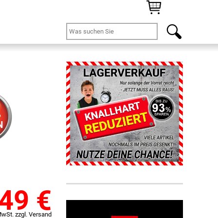
%
N
,49
€
MwSt. zzgl. Versand