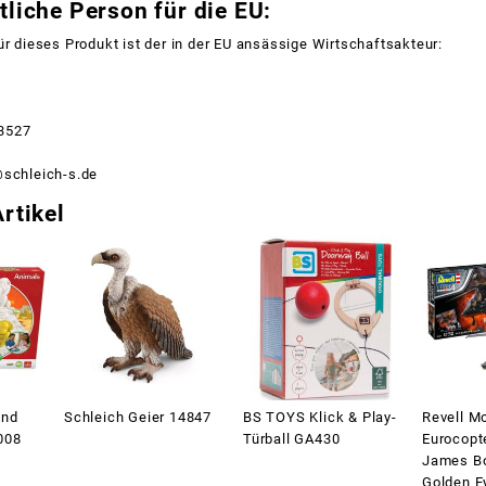
liche Person für die EU:
ür dieses Produkt ist der in der EU ansässige Wirtschaftsakteur:
3527
@schleich-s.de
rtikel
and
Schleich Geier 14847
BS TOYS Klick & Play-
Revell M
008
Türball GA430
Eurocopt
James B
Golden E