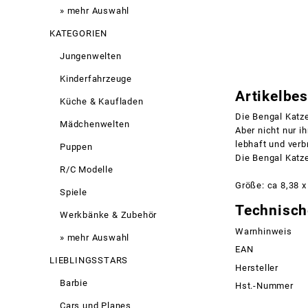
» mehr Auswahl
KATEGORIEN
Jungenwelten
Kinderfahrzeuge
Artikelbe
Küche & Kaufladen
Die Bengal Katz
Mädchenwelten
Aber nicht nur i
lebhaft und verb
Puppen
Die Bengal Katz
R/C Modelle
Größe: ca 8,38 x
Spiele
Technisch
Werkbänke & Zubehör
Warnhinweis
» mehr Auswahl
EAN
LIEBLINGSSTARS
Hersteller
Barbie
Hst.-Nummer
Cars und Planes