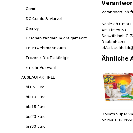
Verantwort
Conni
Verantwortlich f
DC Comic & Marvel
Schleich GmbH
Disney
Am Limes 69
Schwäbisch G 7
Drachen zähmen leicht gemacht
Deutschland
eMail: schleich
Feuerwehrmann Sam
Ähnliche A
Frozen / Die Eiskönigin
» mehr Auswahl
AUSLAUFARTIKEL
bis 5 Euro
bis10 Euro
bis15 Euro
Goliath Super S
bis20 Euro
Animals 383329
bis30 Euro