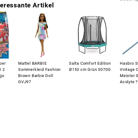
eressante Artikel
per
Mattel BARBIE
Salta Comfort Edition
Hasbro S
1 2
Sommerkleid Fashion
Ø153 cm Grün 5070G
Vintage C
go
Brown Barbie Doll
Meister S
GVJ97
Acolyte 