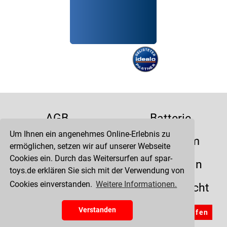
AGB
Batterie
Um Ihnen ein angenehmes Online-Erlebnis zu
Datenschutz
Impressum
ermöglichen, setzen wir auf unserer Webseite
Cookies ein. Durch das Weitersurfen auf spar-
Kontakt
Liefertermin
toys.de erklären Sie sich mit der Verwendung von
Cookies einverstanden.
Weitere Informationen.
Versandkosten
Widerrufsrecht
Zahlung
Verstanden